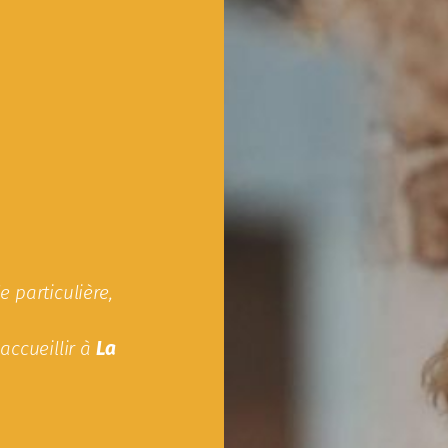
 particulière,
accueillir à
La